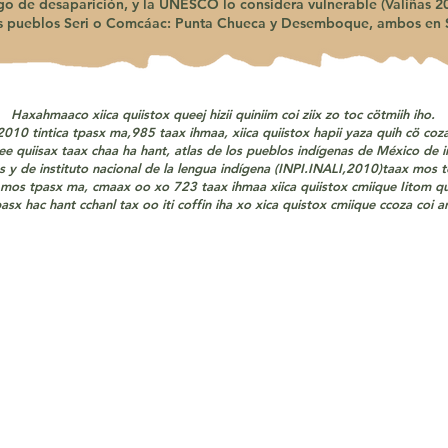
go de desaparición, y la UNESCO lo considera vulnerable (Valiñas 20
os pueblos Seri o Comcáac: Punta Chueca y Desemboque, ambos en 
Haxahmaaco xiica quiistox queej hizii quiniim coi ziix zo toc cötmiih iho.
010 tintica tpasx ma,985 taax ihmaa, xiica quiistox hapii yaza quih cö coz
ee quiisax taax chaa ha hant, atlas de los pueblos indígenas de México de i
as y de instituto nacional de la lengua indígena (INPI.INALI,2010)taax mos 
os tpasx ma, cmaax oo xo 723 taax ihmaa xiica quiistox cmiique Iitom qui
sx hac hant cchanl tax oo iti coffin iha xo xica quistox cmiique ccoza coi a
ón
Vi
 del desierto” consiste en la
Consolidar en un solo espacio la
ario para la preservación de las
su cultura y tradiciones a tr
omcáac que a través de alguna