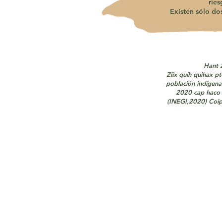
ries
Existen sólo d
Hant 2
Ziix quih quihax pt
población indígen
2020 cap haco m
(INEGI,2020) Coipa
Misi
“Preservación de memorias del mar y
creación de un archivo digital comunit
memorias de los abuelos y abuelas C