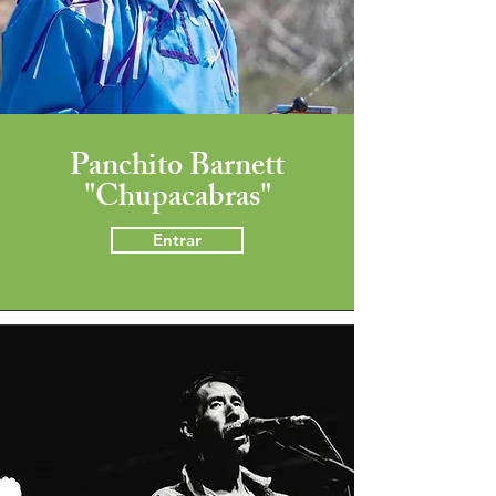
Panchito Barnett
"Chupacabras"
Entrar