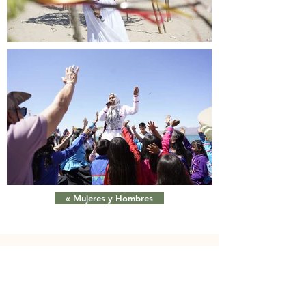
« Mujeres y Hombres
Xepe xah hehe an xah com,ziix quih áno csiijim
xah taax,iicp cöimahaanim xah miizj cöii paii xah.