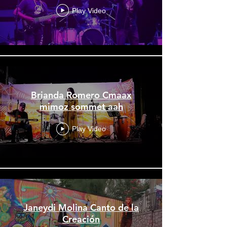
Play Video
Brianda Romero Cmaax
mimoz sommet aah
Play Video
Janeydi Molina Canto de la
Creación